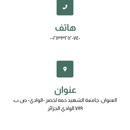
هاتف
٠٠٢١٣٣٢١٢٠٧٤٠
عنوان
العنوان: جامعة الشهيد حمه لخضر -الوادي- ص.ب:
٧٨٩ الوادي الجزائر